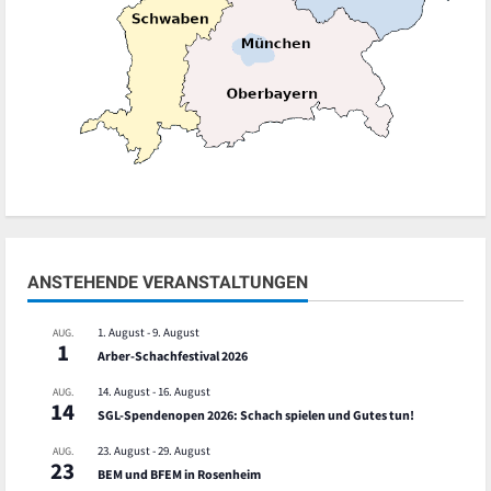
ANSTEHENDE VERANSTALTUNGEN
1. August
-
9. August
AUG.
1
Arber-Schachfestival 2026
14. August
-
16. August
AUG.
14
SGL-Spendenopen 2026: Schach spielen und Gutes tun!
23. August
-
29. August
AUG.
23
BEM und BFEM in Rosenheim