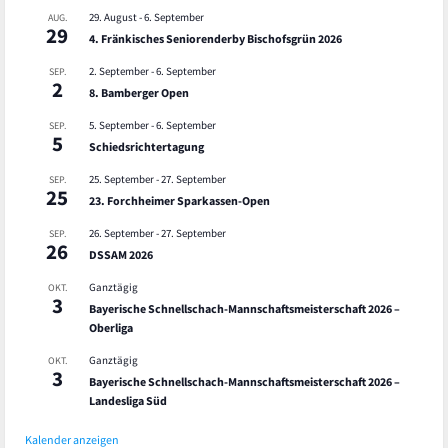
29. August
-
6. September
AUG.
29
4. Fränkisches Seniorenderby Bischofsgrün 2026
2. September
-
6. September
SEP.
2
8. Bamberger Open
5. September
-
6. September
SEP.
5
Schiedsrichtertagung
25. September
-
27. September
SEP.
25
23. Forchheimer Sparkassen-Open
26. September
-
27. September
SEP.
26
DSSAM 2026
Ganztägig
OKT.
3
Bayerische Schnellschach-Mannschaftsmeisterschaft 2026 –
Oberliga
Ganztägig
OKT.
3
Bayerische Schnellschach-Mannschaftsmeisterschaft 2026 –
Landesliga Süd
Kalender anzeigen