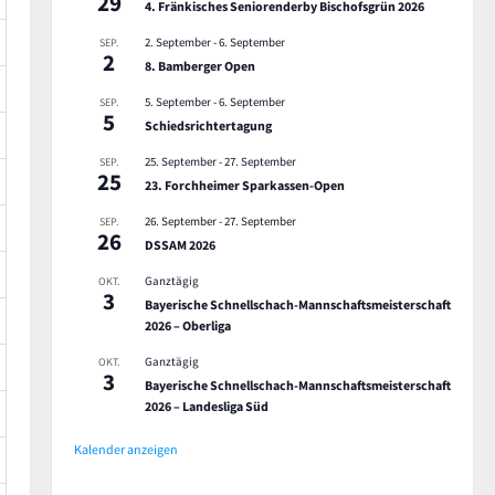
29
4. Fränkisches Seniorenderby Bischofsgrün 2026
2. September
-
6. September
SEP.
2
8. Bamberger Open
5. September
-
6. September
SEP.
5
Schiedsrichtertagung
25. September
-
27. September
SEP.
25
23. Forchheimer Sparkassen-Open
26. September
-
27. September
SEP.
26
DSSAM 2026
Ganztägig
OKT.
3
Bayerische Schnellschach-Mannschaftsmeisterschaft
2026 – Oberliga
Ganztägig
OKT.
3
Bayerische Schnellschach-Mannschaftsmeisterschaft
2026 – Landesliga Süd
Kalender anzeigen