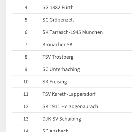
4
SG 1882 Fürth
5
SC Gröbenzell
6
SK Tarrasch-1945 München
7
Kronacher SK
8
TSV Trostberg
9
SC Unterhaching
10
SK Freising
11
TSV Kareth-Lappersdorf
12
SK 1911 Herzogenaurach
13
DJK-SV Schaibing
14
SC Ansbach