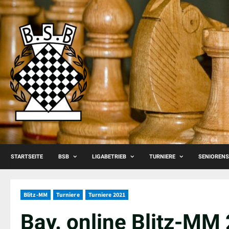
Skip
to
content
STARTSEITE
BSB
LIGABETRIEB
TURNIERE
SENIOREN
Blitz-MM
Turniere
Turniere 2021
Bay. online Blitz-MM