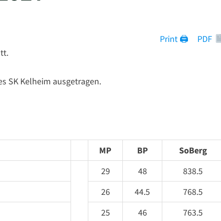
Print 🖨
PDF
tt.
s SK Kelheim ausgetragen.
MP
BP
SoBerg
29
48
838.5
26
44.5
768.5
25
46
763.5