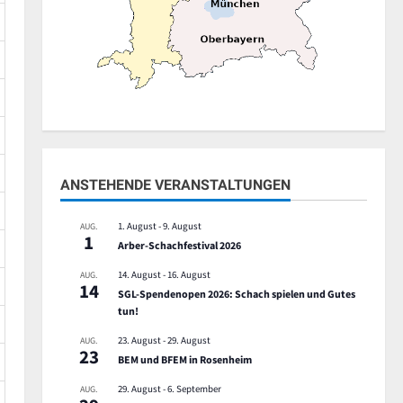
ANSTEHENDE VERANSTALTUNGEN
1. August
-
9. August
AUG.
1
Arber-Schachfestival 2026
14. August
-
16. August
AUG.
14
SGL-Spendenopen 2026: Schach spielen und Gutes
tun!
23. August
-
29. August
AUG.
23
BEM und BFEM in Rosenheim
29. August
-
6. September
AUG.