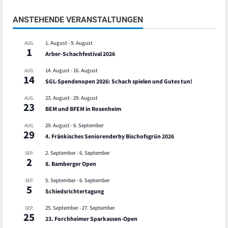
ANSTEHENDE VERANSTALTUNGEN
1. August
-
9. August
AUG.
1
Arber-Schachfestival 2026
14. August
-
16. August
AUG.
14
SGL-Spendenopen 2026: Schach spielen und Gutes tun!
23. August
-
29. August
AUG.
23
BEM und BFEM in Rosenheim
29. August
-
6. September
AUG.
29
4. Fränkisches Seniorenderby Bischofsgrün 2026
2. September
-
6. September
SEP.
2
8. Bamberger Open
5. September
-
6. September
SEP.
5
Schiedsrichtertagung
25. September
-
27. September
SEP.
25
23. Forchheimer Sparkassen-Open