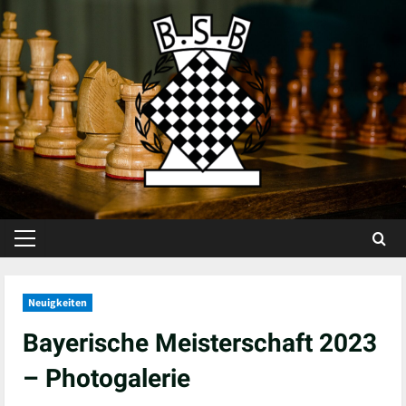
Skip
to
content
Primary
Menu
Neuigkeiten
Bayerische Meisterschaft 2023
– Photogalerie