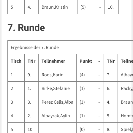
5
4.
Braun,Kristin
(5)
–
10.
7. Runde
Ergebnisse der 7. Runde
Tisch
TNr
Teilnehmer
Punkt
–
TNr
Teiln
1
9.
Roos,Karin
(4)
–
7.
Albay
2
1.
Birke,Stefanie
(1)
–
6.
Racky
3
3.
Perez Celis,Alba
(3)
–
4.
Braun
4
2.
Albayrak,Aylin
(1)
–
5.
Homfe
5
10.
(0)
–
8.
Spiel