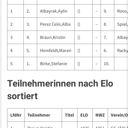
1
2.
Albayrak,Aylin
()
–
9.
Roos,
2
3.
Perez Celis,Alba
()
–
8.
Spiel
3
4.
Braun,Kristin
()
–
7.
Albay
4
5.
Homfeldt,Maren
()
–
6.
Racky
5
1.
Birke,Stefanie
()
–
10.
Teilnehmerinnen nach Elo
sortiert
LfdNr
Teilnehmer
Titel
ELO
NWZ
Verein/O