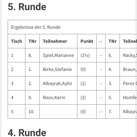
5. Runde
Ergebnisse der 5. Runde
Tisch
TNr
Teilnehmer
Punkt
–
TNr
Teiln
1
8.
Spiel,Marianne
(3½)
–
6.
Racky,
2
1.
Birke,Stefanie
(0)
–
4.
Braun,
3
2.
Albayrak,Aylin
(1)
–
3.
Perez 
4
9.
Roos,Karin
(2)
–
5.
Homfe
5
10.
(0)
–
7.
Albayr
4. Runde