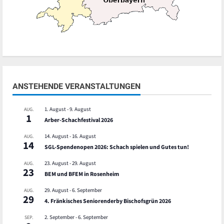
ANSTEHENDE VERANSTALTUNGEN
1. August
-
9. August
AUG.
1
Arber-Schachfestival 2026
14. August
-
16. August
AUG.
14
SGL-Spendenopen 2026: Schach spielen und Gutes tun!
23. August
-
29. August
AUG.
23
BEM und BFEM in Rosenheim
29. August
-
6. September
AUG.
29
4. Fränkisches Seniorenderby Bischofsgrün 2026
2. September
-
6. September
SEP.