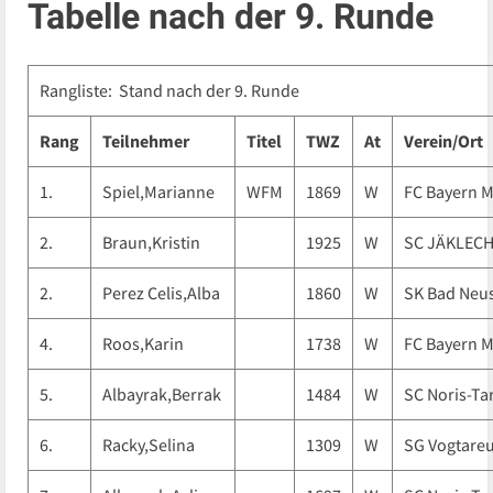
Tabelle nach der 9. Runde
Rangliste: Stand nach der 9. Runde
Rang
Teilnehmer
Titel
TWZ
At
Verein/Ort
1.
Spiel,Marianne
WFM
1869
W
FC Bayern 
2.
Braun,Kristin
1925
W
SC JÄKLEC
2.
Perez Celis,Alba
1860
W
SK Bad Neu
4.
Roos,Karin
1738
W
FC Bayern 
5.
Albayrak,Berrak
1484
W
SC Noris-Ta
6.
Racky,Selina
1309
W
SG Vogtare