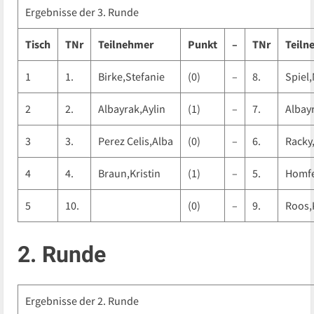
Ergebnisse der 3. Runde
Tisch
TNr
Teilnehmer
Punkt
–
TNr
Teiln
1
1.
Birke,Stefanie
(0)
–
8.
Spiel
2
2.
Albayrak,Aylin
(1)
–
7.
Albay
3
3.
Perez Celis,Alba
(0)
–
6.
Racky
4
4.
Braun,Kristin
(1)
–
5.
Homfe
5
10.
(0)
–
9.
Roos,
2. Runde
Ergebnisse der 2. Runde