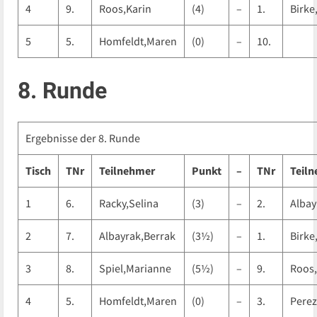
4
9.
Roos,Karin
(4)
–
1.
Birke
5
5.
Homfeldt,Maren
(0)
–
10.
8. Runde
Ergebnisse der 8. Runde
Tisch
TNr
Teilnehmer
Punkt
–
TNr
Teil
1
6.
Racky,Selina
(3)
–
2.
Albay
2
7.
Albayrak,Berrak
(3½)
–
1.
Birke
3
8.
Spiel,Marianne
(5½)
–
9.
Roos,
4
5.
Homfeldt,Maren
(0)
–
3.
Perez