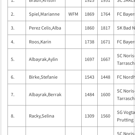
1.
Braun,Kristin
1925
1951
SC JÄKL
2.
Spiel,Marianne
WFM
1869
1764
FC Baye
3.
Perez Celis,Alba
1860
1817
SK Bad N
4.
Roos,Karin
1738
1671
FC Baye
SC Noris
5.
Albayrak,Aylin
1697
1667
Tarrasch
6.
Birke,Stefanie
1543
1448
FC Nord
SC Noris
7.
Albayrak,Berrak
1484
1600
Tarrasch
SG Vogta
8.
Racky,Selina
1309
1560
Prutting
SC Noris