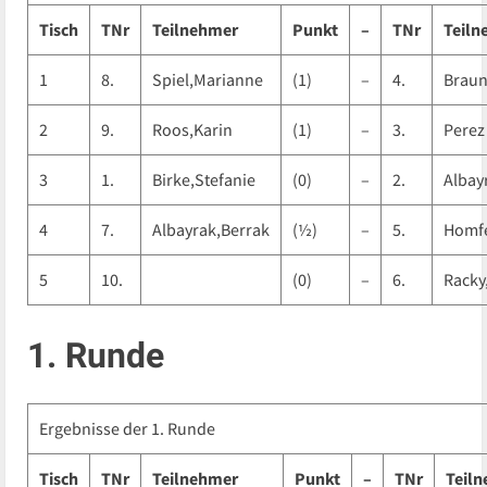
Tisch
TNr
Teilnehmer
Punkt
–
TNr
Teiln
1
8.
Spiel,Marianne
(1)
–
4.
Braun
2
9.
Roos,Karin
(1)
–
3.
Perez
3
1.
Birke,Stefanie
(0)
–
2.
Albay
4
7.
Albayrak,Berrak
(½)
–
5.
Homfe
5
10.
(0)
–
6.
Racky
1. Runde
Ergebnisse der 1. Runde
Tisch
TNr
Teilnehmer
Punkt
–
TNr
Teil