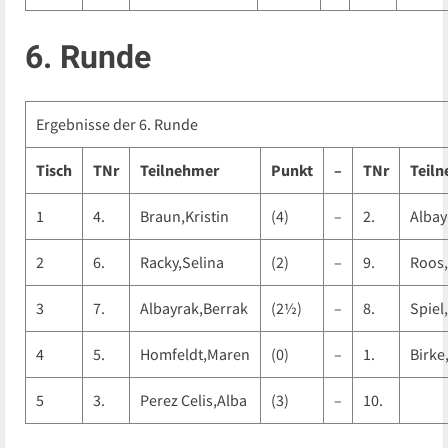
6. Runde
Ergebnisse der 6. Runde
Tisch
TNr
Teilnehmer
Punkt
–
TNr
Teil
1
4.
Braun,Kristin
(4)
–
2.
Albay
2
6.
Racky,Selina
(2)
–
9.
Roos,
3
7.
Albayrak,Berrak
(2½)
–
8.
Spiel
4
5.
Homfeldt,Maren
(0)
–
1.
Birke
5
3.
Perez Celis,Alba
(3)
–
10.