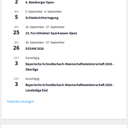
2
8. Bamberger Open
5. September
-
6. September
SEP.
5
Schiedsrichtertagung
25. September
-
27. September
SEP.
25
23. Forchheimer Sparkassen-Open
26. September
-
27. September
SEP.
26
DSSAM 2026
Ganztägig
OKT.
3
Bayerische Schnellschach-Mannschaftsmeisterschaft 2026 –
Oberliga
Ganztägig
OKT.
3
Bayerische Schnellschach-Mannschaftsmeisterschaft 2026 –
Landesliga Süd
Kalender anzeigen