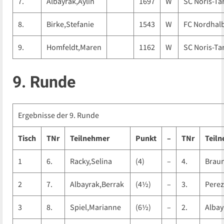
7.
Albayrak,Aylin
1697
W
SC Noris-Ta
8.
Birke,Stefanie
1543
W
FC Nordhal
9.
Homfeldt,Maren
1162
W
SC Noris-Ta
9. Runde
Ergebnisse der 9. Runde
Tisch
TNr
Teilnehmer
Punkt
–
TNr
Teil
1
6.
Racky,Selina
(4)
–
4.
Braun
2
7.
Albayrak,Berrak
(4½)
–
3.
Perez
3
8.
Spiel,Marianne
(6½)
–
2.
Albay