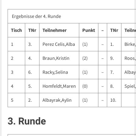
Ergebnisse der 4. Runde
Tisch
TNr
Teilnehmer
Punkt
–
TNr
Teil
1
3.
Perez Celis,Alba
(1)
–
1.
Birke
2
4.
Braun,Kristin
(2)
–
9.
Roos,
3
6.
Racky,Selina
(1)
–
7.
Albay
4
5.
Homfeldt,Maren
(0)
–
8.
Spiel
5
2.
Albayrak,Aylin
(1)
–
10.
3. Runde