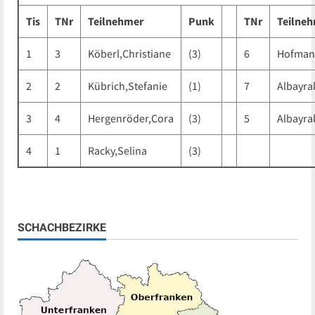
Tis
TNr
Teilnehmer
Punk
TNr
Teilne
1
3
Köberl,Christiane
(3)
6
Hofman
2
2
Kübrich,Stefanie
(1)
7
Albayra
3
4
Hergenröder,Cora
(3)
5
Albayra
4
1
Racky,Selina
(3)
SCHACHBEZIRKE