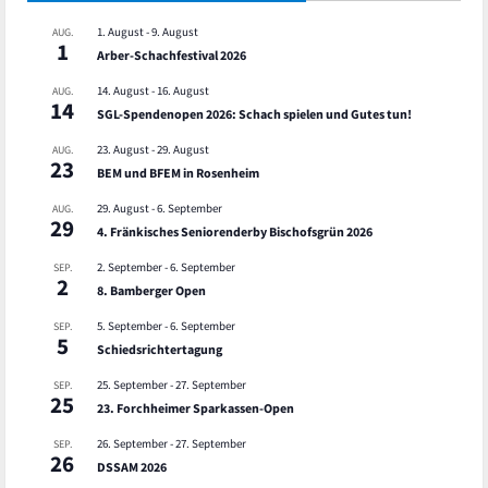
1. August
-
9. August
AUG.
1
Arber-Schachfestival 2026
14. August
-
16. August
AUG.
14
SGL-Spendenopen 2026: Schach spielen und Gutes tun!
23. August
-
29. August
AUG.
23
BEM und BFEM in Rosenheim
29. August
-
6. September
AUG.
29
4. Fränkisches Seniorenderby Bischofsgrün 2026
2. September
-
6. September
SEP.
2
8. Bamberger Open
5. September
-
6. September
SEP.
5
Schiedsrichtertagung
25. September
-
27. September
SEP.
25
23. Forchheimer Sparkassen-Open
26. September
-
27. September
SEP.
26
DSSAM 2026