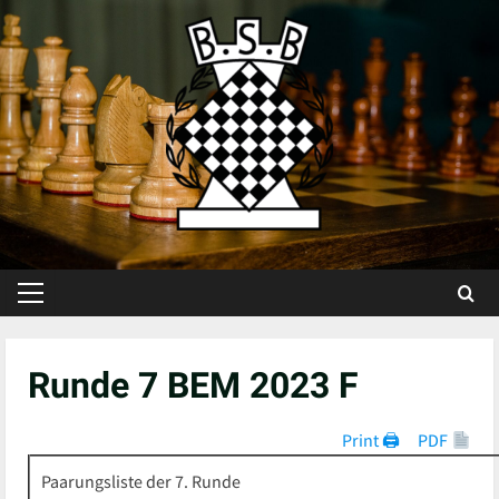
Skip
to
content
Primary
Menu
Runde 7 BEM 2023 F
Print 🖨
PDF
Paarungsliste der 7. Runde