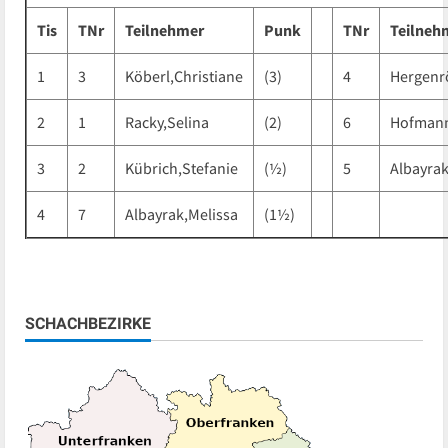
Tis
TNr
Teilnehmer
Punk
TNr
Teilneh
1
3
Köberl,Christiane
(3)
4
Hergenr
2
1
Racky,Selina
(2)
6
Hofmann
3
2
Kübrich,Stefanie
(½)
5
Albayrak
4
7
Albayrak,Melissa
(1½)
SCHACHBEZIRKE