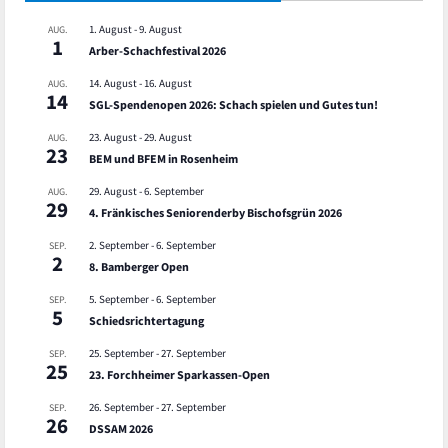
1. August
-
9. August
AUG.
1
Arber-Schachfestival 2026
14. August
-
16. August
AUG.
14
SGL-Spendenopen 2026: Schach spielen und Gutes tun!
23. August
-
29. August
AUG.
23
BEM und BFEM in Rosenheim
29. August
-
6. September
AUG.
29
4. Fränkisches Seniorenderby Bischofsgrün 2026
2. September
-
6. September
SEP.
2
8. Bamberger Open
5. September
-
6. September
SEP.
5
Schiedsrichtertagung
25. September
-
27. September
SEP.
25
23. Forchheimer Sparkassen-Open
26. September
-
27. September
SEP.
26
DSSAM 2026