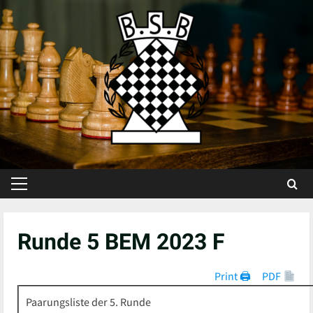
Skip
to
content
Primary
Menu
Runde 5 BEM 2023 F
Print 🖨
PDF
Paarungsliste der 5. Runde