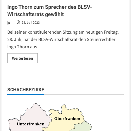
Ingo Thorn zum Sprecher des BLSV-
Wirtschaftsrats gewählt
jp
28. Juli 2023
Bei seiner konstituierenden Sitzung am heutigen Freitag,
28. Juli, hat der BLSV-Wirtschaftsrat den Steuerrechtler
Ingo Thorn aus...
Read
Weiterlesen
more
about
Ingo
Thorn
zum
Sprecher
des
SCHACHBEZIRKE
BLSV-
Wirtschaftsrats
gewählt