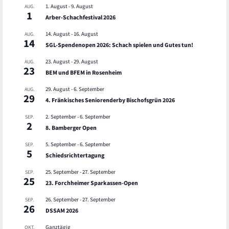
1. August
-
9. August
AUG.
1
Arber-Schachfestival 2026
14. August
-
16. August
AUG.
14
SGL-Spendenopen 2026: Schach spielen und Gutes tun!
23. August
-
29. August
AUG.
23
BEM und BFEM in Rosenheim
29. August
-
6. September
AUG.
29
4. Fränkisches Seniorenderby Bischofsgrün 2026
2. September
-
6. September
SEP.
2
8. Bamberger Open
5. September
-
6. September
SEP.
5
Schiedsrichtertagung
25. September
-
27. September
SEP.
25
23. Forchheimer Sparkassen-Open
26. September
-
27. September
SEP.
26
DSSAM 2026
Ganztägig
OKT.