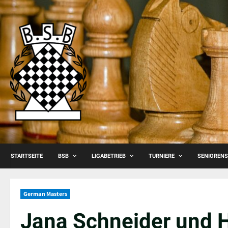
Skip
to
content
STARTSEITE
BSB
LIGABETRIEB
TURNIERE
SENIOREN
German Masters
Jana Schneider und 