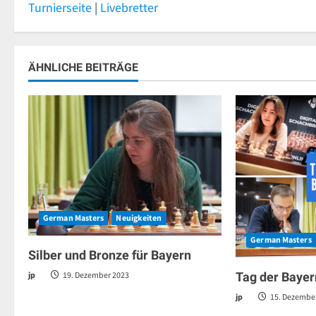
Turnierseite
|
Livebretter
ÄHNLICHE BEITRÄGE
German Masters
Neuigkeiten
German Masters
Silber und Bronze für Bayern
jp
19. Dezember 2023
Tag der Bayer
jp
15. Dezembe