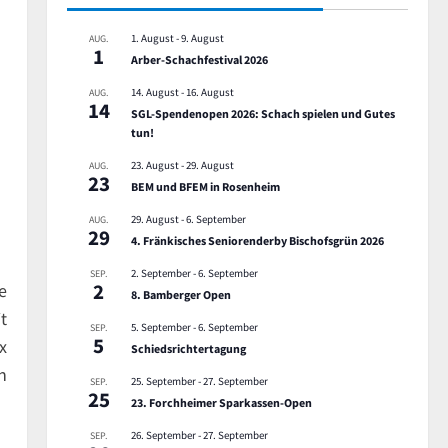
1. August
-
9. August
AUG.
1
Arber-Schachfestival 2026
14. August
-
16. August
AUG.
14
SGL-Spendenopen 2026: Schach spielen und Gutes
tun!
23. August
-
29. August
AUG.
23
BEM und BFEM in Rosenheim
29. August
-
6. September
AUG.
29
4. Fränkisches Seniorenderby Bischofsgrün 2026
2. September
-
6. September
SEP.
2
e
8. Bamberger Open
t
5. September
-
6. September
SEP.
5
x
Schiedsrichtertagung
n
25. September
-
27. September
SEP.
25
23. Forchheimer Sparkassen-Open
26. September
-
27. September
SEP.