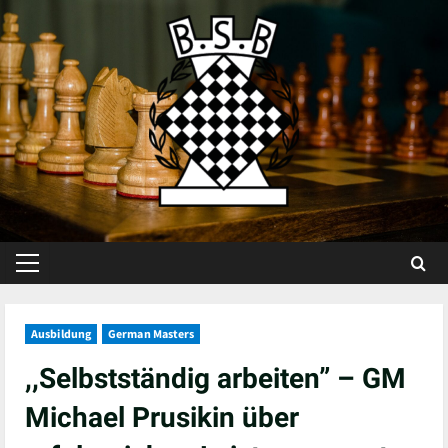
Skip
to
content
Primary
Menu
Ausbildung
German Masters
,,Selbstständig arbeiten” – GM
Michael Prusikin über