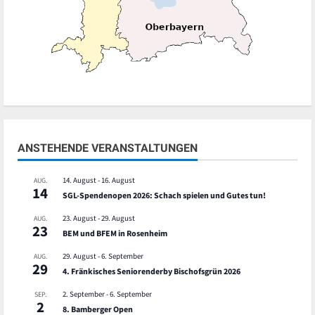
ANSTEHENDE VERANSTALTUNGEN
14. August
-
16. August
AUG.
14
SGL-Spendenopen 2026: Schach spielen und Gutes tun!
23. August
-
29. August
AUG.
23
BEM und BFEM in Rosenheim
29. August
-
6. September
AUG.
29
4. Fränkisches Seniorenderby Bischofsgrün 2026
2. September
-
6. September
SEP.
2
8. Bamberger Open