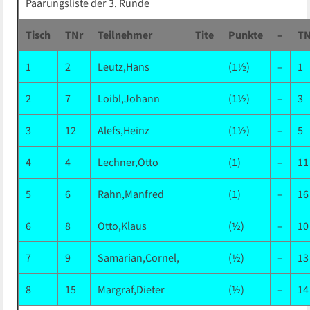
Paarungsliste der 3. Runde
Tisch
TNr
Teilnehmer
Tite
Punkte
–
TN
1
2
Leutz,Hans
(1½)
–
1
2
7
Loibl,Johann
(1½)
–
3
3
12
Alefs,Heinz
(1½)
–
5
4
4
Lechner,Otto
(1)
–
11
5
6
Rahn,Manfred
(1)
–
16
6
8
Otto,Klaus
(½)
–
10
7
9
Samarian,Cornel,
(½)
–
13
8
15
Margraf,Dieter
(½)
–
14