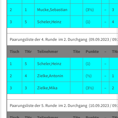
2
1
Mucke,Sebastian
(3½)
–
3
3
5
Scheler,Heinz
(1)
–
4
Paarungsliste der 4. Runde im 2. Durchgang (09.09.2023 / 09:
Tisch
TNr
Teilnehmer
Tite
Punkte
–
TN
1
5
Scheler,Heinz
(1)
–
2
4
Zielke,Antonin
(½)
–
1
3
3
Zielke,Mika
(3½)
–
2
Paarungsliste der 5. Runde im 2. Durchgang (10.09.2023 / 09:
Tisch
TNr
Teilnehmer
Tite
Punkte
–
TN