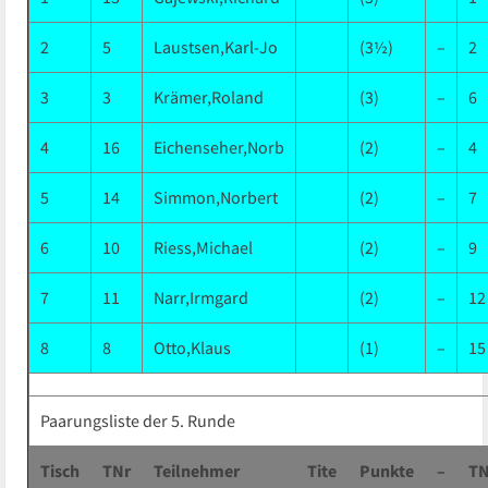
2
5
Laustsen,Karl-Jo
(3½)
–
2
3
3
Krämer,Roland
(3)
–
6
4
16
Eichenseher,Norb
(2)
–
4
5
14
Simmon,Norbert
(2)
–
7
6
10
Riess,Michael
(2)
–
9
7
11
Narr,Irmgard
(2)
–
12
8
8
Otto,Klaus
(1)
–
15
Paarungsliste der 5. Runde
Tisch
TNr
Teilnehmer
Tite
Punkte
–
TN