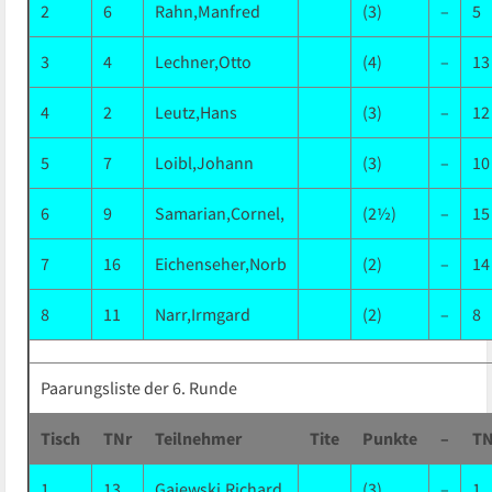
2
6
Rahn,Manfred
(3)
–
5
3
4
Lechner,Otto
(4)
–
13
4
2
Leutz,Hans
(3)
–
12
5
7
Loibl,Johann
(3)
–
10
6
9
Samarian,Cornel,
(2½)
–
15
7
16
Eichenseher,Norb
(2)
–
14
8
11
Narr,Irmgard
(2)
–
8
Paarungsliste der 6. Runde
Tisch
TNr
Teilnehmer
Tite
Punkte
–
TN
1
13
Gajewski,Richard
(3)
–
1