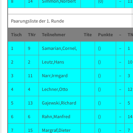
8
14
Simmon,Norbert
(0)
–
11
Paarungsliste der 1. Runde
Tisch
TNr
Teilnehmer
Tite
Punkte
–
TN
1
9
Samarian,Cornel,
()
–
1
2
2
Leutz,Hans
()
–
10
3
11
Narr,Irmgard
()
–
3
4
4
Lechner,Otto
()
–
12
5
13
Gajewski,Richard
()
–
5
6
6
Rahn,Manfred
()
–
14
7
15
Margraf,Dieter
()
–
7