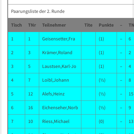
Paarungsliste der 2. Runde
Tisch
TNr
Teilnehmer
Tite
Punkte
–
TN
1
1
Geisensetter,Fra
(1)
–
6
2
3
Krämer,Roland
(1)
–
2
3
5
Laustsen,Karl-Jo
(1)
–
4
4
7
Loibl,Johann
(½)
–
8
5
12
Alefs,Heinz
(½)
–
15
6
16
Eichenseher,Norb
(½)
–
9
7
10
Riess,Michael
(0)
–
13