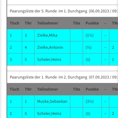
Paarungsliste der 5. Runde im 1. Durchgang (06.09.2023 / 09:
Tisch
TNr
Teilnehmer
Tite
Punkte
–
TN
1
3
Zielke,Mika
(1½)
–
2
4
Zielke,Antonin
(½)
–
2
3
5
Scheler,Heinz
(1)
–
1
Paarungsliste der 1. Runde im 2. Durchgang (07.09.2023 / 09:
Tisch
TNr
Teilnehmer
Tite
Punkte
–
TN
1
1
Mucke,Sebastian
(3½)
–
2
5
Scheler,Heinz
(1)
–
2