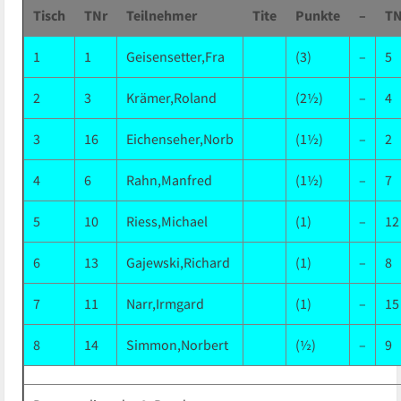
Tisch
TNr
Teilnehmer
Tite
Punkte
–
TN
1
1
Geisensetter,Fra
(3)
–
5
2
3
Krämer,Roland
(2½)
–
4
3
16
Eichenseher,Norb
(1½)
–
2
4
6
Rahn,Manfred
(1½)
–
7
5
10
Riess,Michael
(1)
–
12
6
13
Gajewski,Richard
(1)
–
8
7
11
Narr,Irmgard
(1)
–
15
8
14
Simmon,Norbert
(½)
–
9