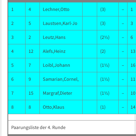
1
4
Lechner,Otto
(3)
–
1
2
5
Laustsen,Karl-Jo
(3)
–
3
3
2
Leutz,Hans
(2½)
–
6
4
12
Alefs,Heinz
(2)
–
13
5
7
Loibl,Johann
(1½)
–
16
6
9
Samarian,Cornel,
(1½)
–
11
7
15
Margraf,Dieter
(1½)
–
10
8
8
Otto,Klaus
(1)
–
14
Paarungsliste der 4. Runde