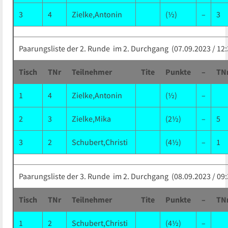
3
4
Zielke,Antonin
(½)
–
3
Paarungsliste der 2. Runde im 2. Durchgang (07.09.2023 / 12:
Tisch
TNr
Teilnehmer
Tite
Punkte
–
TN
1
4
Zielke,Antonin
(½)
–
2
3
Zielke,Mika
(2½)
–
5
3
2
Schubert,Christi
(4½)
–
1
Paarungsliste der 3. Runde im 2. Durchgang (08.09.2023 / 09:
Tisch
TNr
Teilnehmer
Tite
Punkte
–
TN
1
2
Schubert,Christi
(4½)
–