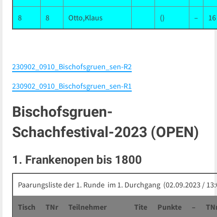
8
8
Otto,Klaus
()
–
16
230902_0910_Bischofsgruen_sen-R2
230902_0910_Bischofsgruen_sen-R1
Bischofsgruen-
Schachfestival-2023 (OPEN)
1. Frankenopen bis 1800
Paarungsliste der 1. Runde im 1. Durchgang (02.09.2023 / 13:
Tisch
TNr
Teilnehmer
Tite
Punkte
–
TN