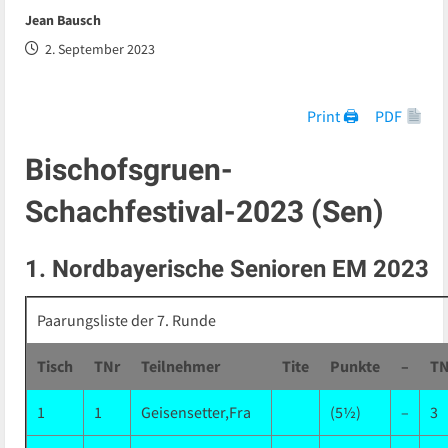
Jean Bausch
2. September 2023
Print 🖨
PDF
Bischofsgruen-
Schachfestival-2023 (Sen)
1. Nordbayerische Senioren EM 2023
Paarungsliste der 7. Runde
Tisch
TNr
Teilnehmer
Tite
Punkte
–
TN
1
1
Geisensetter,Fra
(5½)
–
3