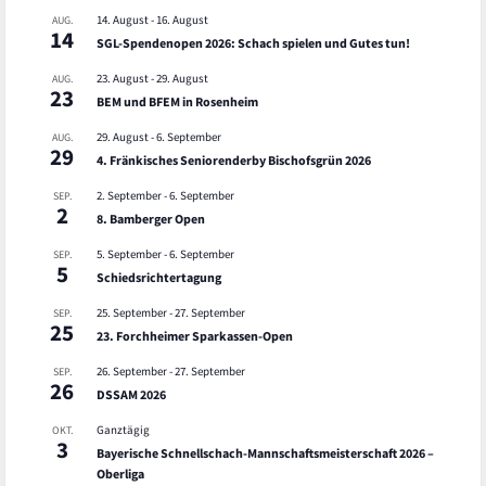
14. August
-
16. August
AUG.
14
SGL-Spendenopen 2026: Schach spielen und Gutes tun!
23. August
-
29. August
AUG.
23
BEM und BFEM in Rosenheim
29. August
-
6. September
AUG.
29
4. Fränkisches Seniorenderby Bischofsgrün 2026
2. September
-
6. September
SEP.
2
8. Bamberger Open
5. September
-
6. September
SEP.
5
Schiedsrichtertagung
25. September
-
27. September
SEP.
25
23. Forchheimer Sparkassen-Open
26. September
-
27. September
SEP.
26
DSSAM 2026
Ganztägig
OKT.
3
Bayerische Schnellschach-Mannschaftsmeisterschaft 2026 –
Oberliga