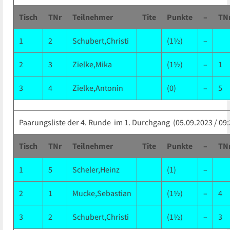
Tisch
TNr
Teilnehmer
Tite
Punkte
–
TN
1
2
Schubert,Christi
(1½)
–
2
3
Zielke,Mika
(1½)
–
1
3
4
Zielke,Antonin
(0)
–
5
Paarungsliste der 4. Runde im 1. Durchgang (05.09.2023 / 09:
Tisch
TNr
Teilnehmer
Tite
Punkte
–
TN
1
5
Scheler,Heinz
(1)
–
2
1
Mucke,Sebastian
(1½)
–
4
3
2
Schubert,Christi
(1½)
–
3