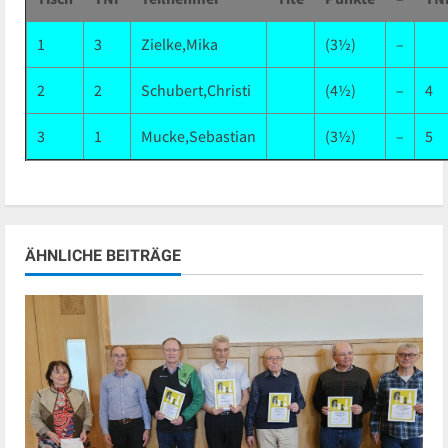
1
3
Zielke,Mika
(3½)
–
2
2
Schubert,Christi
(4½)
–
4
3
1
Mucke,Sebastian
(3½)
–
5
ÄHNLICHE BEITRÄGE