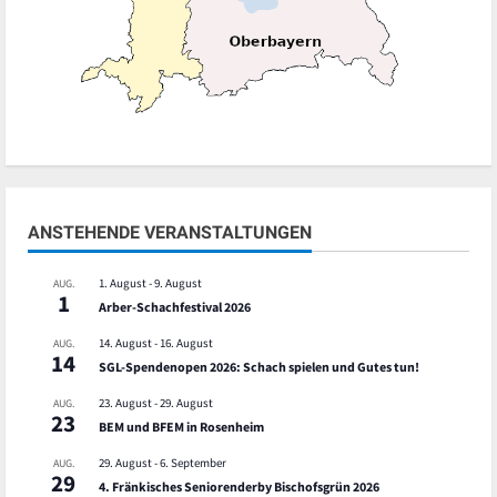
ANSTEHENDE VERANSTALTUNGEN
1. August
-
9. August
AUG.
1
Arber-Schachfestival 2026
14. August
-
16. August
AUG.
14
SGL-Spendenopen 2026: Schach spielen und Gutes tun!
23. August
-
29. August
AUG.
23
BEM und BFEM in Rosenheim
29. August
-
6. September
AUG.
29
4. Fränkisches Seniorenderby Bischofsgrün 2026