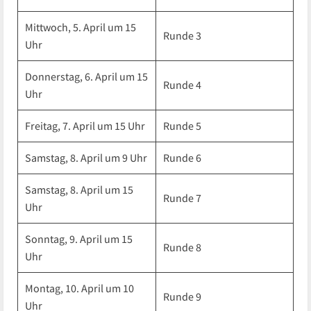
Mittwoch, 5. April um 15
Runde 3
Uhr
Donnerstag, 6. April um 15
Runde 4
Uhr
Freitag, 7. April um 15 Uhr
Runde 5
Samstag, 8. April um 9 Uhr
Runde 6
Samstag, 8. April um 15
Runde 7
Uhr
Sonntag, 9. April um 15
Runde 8
Uhr
Montag, 10. April um 10
Runde 9
Uhr