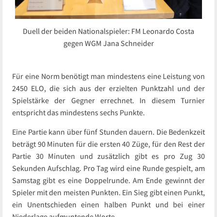
Duell der beiden Nationalspieler: FM Leonardo Costa
gegen WGM Jana Schneider
Für eine Norm benötigt man mindestens eine Leistung von
2450 ELO, die sich aus der erzielten Punktzahl und der
Spielstärke der Gegner errechnet. In diesem Turnier
entspricht das mindestens sechs Punkte.
Eine Partie kann über fünf Stunden dauern. Die Bedenkzeit
beträgt 90 Minuten für die ersten 40 Züge, für den Rest der
Partie 30 Minuten und zusätzlich gibt es pro Zug 30
Sekunden Aufschlag. Pro Tag wird eine Runde gespielt, am
Samstag gibt es eine Doppelrunde. Am Ende gewinnt der
Spieler mit den meisten Punkten. Ein Sieg gibt einen Punkt,
ein Unentschieden einen halben Punkt und bei einer
Niederlage aufmuntende Worte.