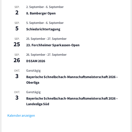
2. September
-
6. September
SEP.
2
8. Bamberger Open
5. September
-
6. September
SEP.
5
Schiedsrichtertagung
25. September
-
27. September
SEP.
25
23. Forchheimer Sparkassen-Open
26. September
-
27. September
SEP.
26
DSSAM 2026
Ganztägig
OKT.
3
Bayerische Schnellschach-Mannschaftsmeisterschaft 2026 –
Oberliga
Ganztägig
OKT.
3
Bayerische Schnellschach-Mannschaftsmeisterschaft 2026 –
Landesliga Süd
Kalender anzeigen