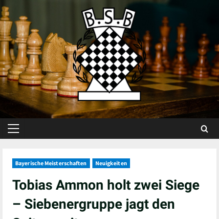
Skip
to
content
Primary
Menu
Bayerische Meisterschaften
Neuigkeiten
Tobias Ammon holt zwei Siege
– Siebenergruppe jagt den