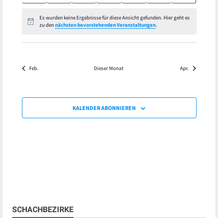
Veranstaltungen
Veranstaltungen
Veranstaltungen
Veranstaltungen
Veranstaltungen
Veranstaltungen
Veranstaltu
Es wurden keine Ergebnisse für diese Ansicht gefunden. Hier geht es
Hinweis
zu den
nächsten bevorstehenden Veranstaltungen
.
Feb.
Dieser Monat
Apr.
KALENDER ABONNIEREN
SCHACHBEZIRKE