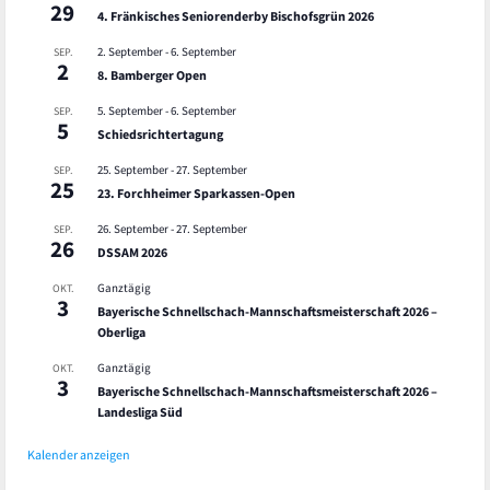
29
4. Fränkisches Seniorenderby Bischofsgrün 2026
2. September
-
6. September
SEP.
2
8. Bamberger Open
5. September
-
6. September
SEP.
5
Schiedsrichtertagung
25. September
-
27. September
SEP.
25
23. Forchheimer Sparkassen-Open
26. September
-
27. September
SEP.
26
DSSAM 2026
Ganztägig
OKT.
3
Bayerische Schnellschach-Mannschaftsmeisterschaft 2026 –
Oberliga
Ganztägig
OKT.
3
Bayerische Schnellschach-Mannschaftsmeisterschaft 2026 –
Landesliga Süd
Kalender anzeigen