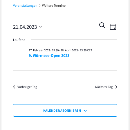
Veranstaltungen
Weitere Termine
Veran
Veranstaltungen
Veranst
SUCHE
21.04.2023
TAG
Ansic
Datum
für
Suche
Laufend
wählen.
Navig
21.
und
17. Februar 2023 - 19:30
-
28. April 2023 - 23:30
CET
9. Würmsee-Open 2023
April
Ansicht
2023
Navigat
Vorheriger Tag
Nächster Tag
KALENDER ABONNIEREN