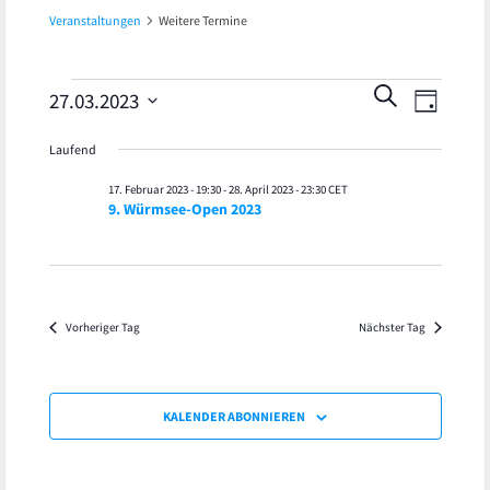
Veranstaltungen
Weitere Termine
Veran
Veranstaltungen
Veranst
SUCHE
27.03.2023
TAG
Ansic
Datum
für
Suche
Laufend
wählen.
Navig
27.
und
17. Februar 2023 - 19:30
-
28. April 2023 - 23:30
CET
9. Würmsee-Open 2023
März
Ansicht
2023
Navigat
Vorheriger Tag
Nächster Tag
KALENDER ABONNIEREN