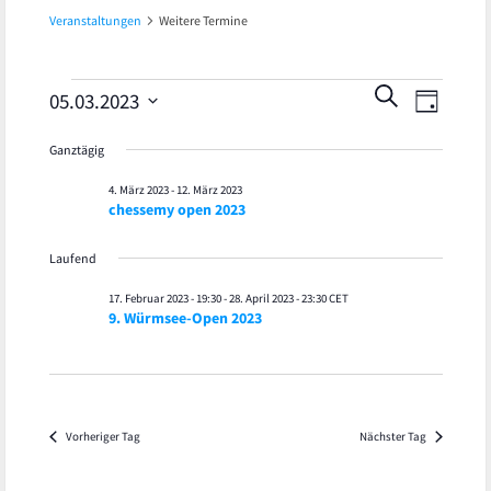
Veranstaltungen
Weitere Termine
Veran
Veranstaltungen
Veranst
SUCHE
05.03.2023
TAG
Ansic
Datum
für
Suche
Ganztägig
wählen.
Navig
5.
und
4. März 2023
-
12. März 2023
chessemy open 2023
März
Ansicht
Laufend
2023
Navigat
17. Februar 2023 - 19:30
-
28. April 2023 - 23:30
CET
9. Würmsee-Open 2023
Vorheriger Tag
Nächster Tag