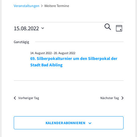
Veranstaltungen
Weitere Termine
Veran
Veranstaltungen
Veranst
SUCHE
15.08.2022
TAG
Ansic
Datum
für
Suche
Ganztägig
wählen.
Navig
15.
und
14. August 2022
-
20. August 2022
69. Silberpokalturnier um den Silberpokal der
August
Ansicht
Stadt Bad Aibling
2022
Navigat
Vorheriger Tag
Nächster Tag
KALENDER ABONNIEREN