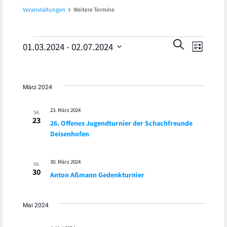
Veranstaltungen
Weitere Termine
Veran
Veranstaltungen
Veranst
SUCHE
01.03.2024
 - 
02.07.2024
LISTE
Ansic
Datum
Suche
wählen.
Navig
und
März 2024
Ansicht
23. März 2024
SA.
23
26. Offenes Jugendturnier der Schachfreunde
Navigat
Deisenhofen
30. März 2024
SA.
30
Anton Aßmann Gedenkturnier
Mai 2024