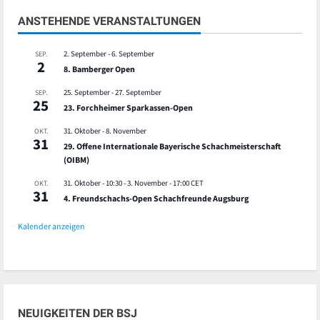
ANSTEHENDE VERANSTALTUNGEN
2. September
-
6. September
SEP.
2
8. Bamberger Open
25. September
-
27. September
SEP.
25
23. Forchheimer Sparkassen-Open
31. Oktober
-
8. November
OKT.
31
29. Offene Internationale Bayerische Schachmeisterschaft
(OIBM)
31. Oktober - 10:30
-
3. November - 17:00
CET
OKT.
31
4. Freundschachs-Open Schachfreunde Augsburg
Kalender anzeigen
NEUIGKEITEN DER BSJ