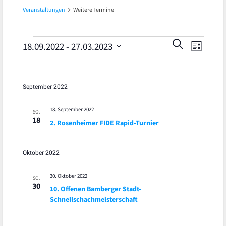
Veranstaltungen
Weitere Termine
Veran
Veranstaltungen
Veranst
SUCHE
18.09.2022
 - 
27.03.2023
LISTE
Ansic
Datum
Suche
wählen.
Navig
und
September 2022
Ansicht
18. September 2022
SO.
18
2. Rosenheimer FIDE Rapid-Turnier
Navigat
Oktober 2022
30. Oktober 2022
SO.
30
10. Offenen Bamberger Stadt-
Schnellschachmeisterschaft