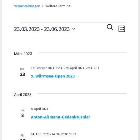
Veranstaltungen
Weitere Termine
Veran
Veranstaltungen
Veranst
SUCHE
23.03.2023
 - 
23.06.2023
LISTE
Ansic
Datum
Suche
wählen.
Navig
und
März 2023
Ansicht
17. Februar 2023 - 19:30
-
28. April 2023 - 23:30
CET
DO.
23
9. Würmsee-Open 2023
Navigat
April 2023
8. April 2023
SA.
8
Anton-Aßmann-Gedenkturnier
14. April 2023 - 14:00
-
20:00
CEST
FR.