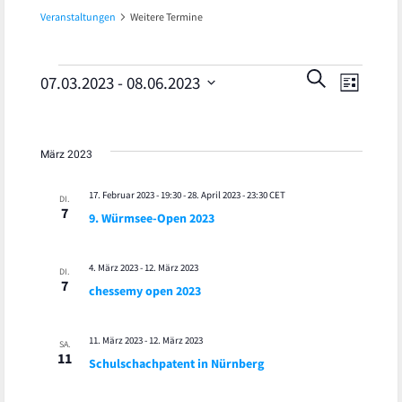
Veranstaltungen
Weitere Termine
Veran
Veranstaltungen
Veranst
SUCHE
07.03.2023
 - 
08.06.2023
LISTE
Ansic
Datum
Suche
wählen.
Navig
und
März 2023
Ansicht
17. Februar 2023 - 19:30
-
28. April 2023 - 23:30
CET
DI.
7
9. Würmsee-Open 2023
Navigat
4. März 2023
-
12. März 2023
DI.
7
chessemy open 2023
11. März 2023
-
12. März 2023
SA.
11
Schulschachpatent in Nürnberg