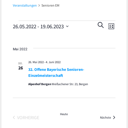
Veranstaltungen
Senioren EM
Veran
Veranstaltungen
Veranst
SUCHE
26.05.2022
 - 
19.06.2023
LISTE
Ansic
Datum
Suche
wählen.
Navig
und
Mai 2022
Ansicht
26. Mai 2022
-
4. Juni 2022
DO.
26
32. Offene Bayerische Senioren-
Navigat
Einzelmeisterschaft
Alpenhof Bergen
Weißachener Str. 23, Bergen
Heute
VORHERIGE
Veranstaltu
Nächste
VERANSTALTUNGEN