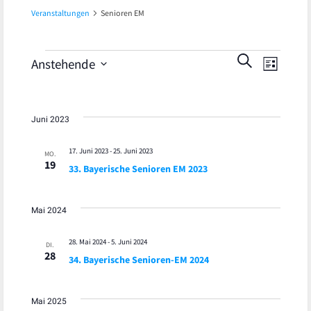
Veranstaltungen
Senioren EM
Veran
Veranstaltungen
Veranst
SUCHE
Anstehende
LISTE
Ansic
Datum
Suche
wählen.
Navig
und
Juni 2023
Ansicht
17. Juni 2023
-
25. Juni 2023
MO.
19
33. Bayerische Senioren EM 2023
Navigat
Mai 2024
28. Mai 2024
-
5. Juni 2024
DI.
28
34. Bayerische Senioren-EM 2024
Mai 2025