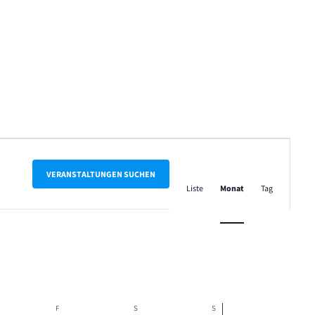
Veranstalt
Ansichten-
VERANSTALTUNGEN SUCHEN
Liste
Monat
Tag
Navigation
NERSTAG
F
FREITAG
S
SAMSTAG
S
SONNTAG