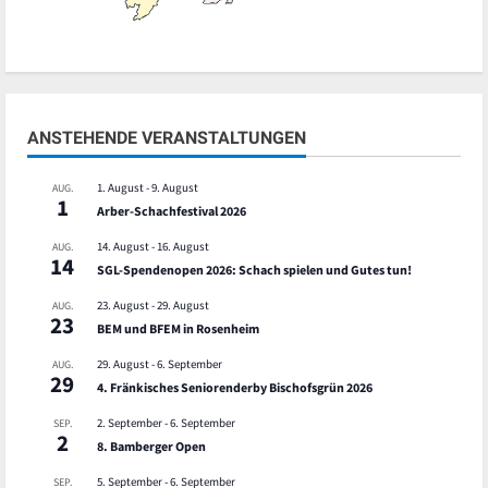
ANSTEHENDE VERANSTALTUNGEN
1. August
-
9. August
AUG.
1
Arber-Schachfestival 2026
14. August
-
16. August
AUG.
14
SGL-Spendenopen 2026: Schach spielen und Gutes tun!
23. August
-
29. August
AUG.
23
BEM und BFEM in Rosenheim
29. August
-
6. September
AUG.
29
4. Fränkisches Seniorenderby Bischofsgrün 2026
2. September
-
6. September
SEP.
2
8. Bamberger Open
5. September
-
6. September
SEP.