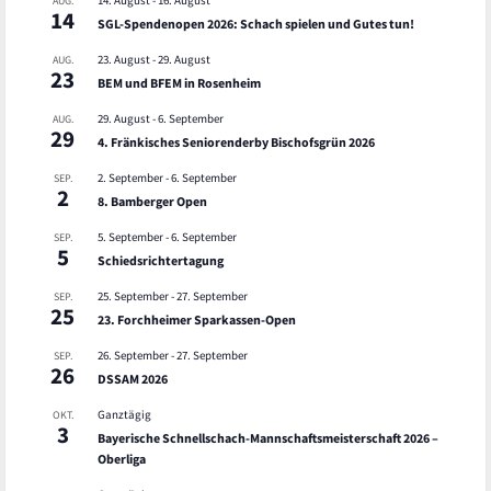
14. August
-
16. August
AUG.
14
SGL-Spendenopen 2026: Schach spielen und Gutes tun!
23. August
-
29. August
AUG.
23
BEM und BFEM in Rosenheim
29. August
-
6. September
AUG.
29
4. Fränkisches Seniorenderby Bischofsgrün 2026
2. September
-
6. September
SEP.
2
8. Bamberger Open
5. September
-
6. September
SEP.
5
Schiedsrichtertagung
25. September
-
27. September
SEP.
25
23. Forchheimer Sparkassen-Open
26. September
-
27. September
SEP.
26
DSSAM 2026
Ganztägig
OKT.
3
Bayerische Schnellschach-Mannschaftsmeisterschaft 2026 –
Oberliga