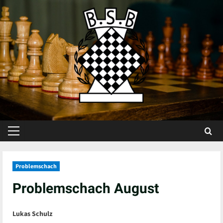
Skip
to
content
Primary
Menu
Problemschach
Problemschach August
Lukas Schulz