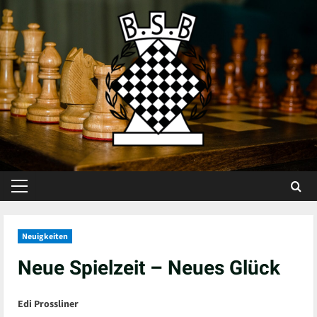
Skip
to
content
Primary
Menu
Neuigkeiten
Neue Spielzeit – Neues Glück
Edi Prossliner