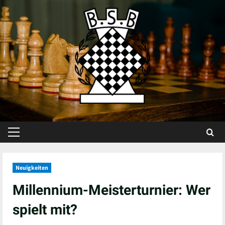
Skip
to
content
Primary
Menu
Neuigkeiten
Millennium-Meisterturnier: Wer
spielt mit?