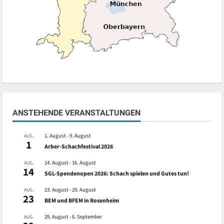
ANSTEHENDE VERANSTALTUNGEN
1. August
-
9. August
AUG.
1
Arber-Schachfestival 2026
14. August
-
16. August
AUG.
14
SGL-Spendenopen 2026: Schach spielen und Gutes tun!
23. August
-
29. August
AUG.
23
BEM und BFEM in Rosenheim
29. August
-
6. September
AUG.