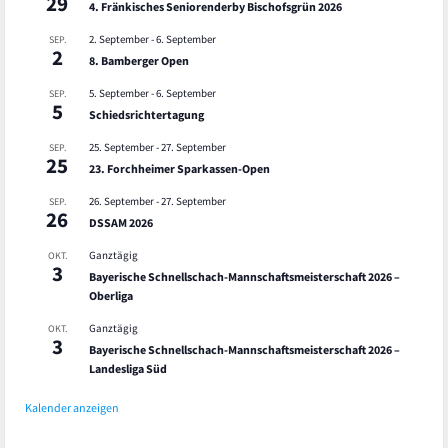
29
4. Fränkisches Seniorenderby Bischofsgrün 2026
2. September
-
6. September
SEP.
2
8. Bamberger Open
5. September
-
6. September
SEP.
5
Schiedsrichtertagung
25. September
-
27. September
SEP.
25
23. Forchheimer Sparkassen-Open
26. September
-
27. September
SEP.
26
DSSAM 2026
Ganztägig
OKT.
3
Bayerische Schnellschach-Mannschaftsmeisterschaft 2026 –
Oberliga
Ganztägig
OKT.
3
Bayerische Schnellschach-Mannschaftsmeisterschaft 2026 –
Landesliga Süd
Kalender anzeigen