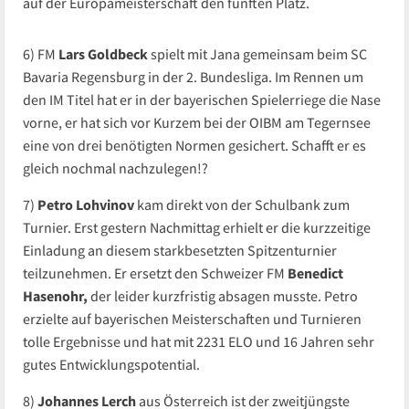
auf der Europameisterschaft den fünften Platz.
6) FM
Lars Goldbeck
spielt mit Jana gemeinsam beim SC
Bavaria Regensburg in der 2. Bundesliga. Im Rennen um
den IM Titel hat er in der bayerischen Spielerriege die Nase
vorne, er hat sich vor Kurzem bei der OIBM am Tegernsee
eine von drei benötigten Normen gesichert. Schafft er es
gleich nochmal nachzulegen!?
7)
Petro Lohvinov
kam direkt von der Schulbank zum
Turnier. Erst gestern Nachmittag erhielt er die kurzzeitige
Einladung an diesem starkbesetzten Spitzenturnier
teilzunehmen. Er ersetzt den Schweizer FM
Benedict
Hasenohr,
der leider kurzfristig absagen musste. Petro
erzielte auf bayerischen Meisterschaften und Turnieren
tolle Ergebnisse und hat mit 2231 ELO und 16 Jahren sehr
gutes Entwicklungspotential.
8)
Johannes Lerch
aus Österreich ist der zweitjüngste