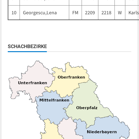
10
Georgescu,Lena
FM
2209
2218
W
Karl
SCHACHBEZIRKE