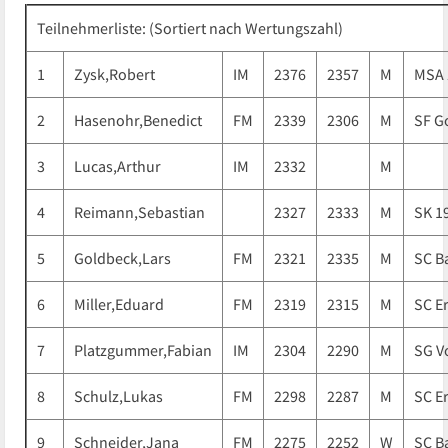
Teilnehmerliste: (Sortiert nach Wertungszahl)
1
Zysk,Robert
IM
2376
2357
M
MSA 
2
Hasenohr,Benedict
FM
2339
2306
M
SF G
3
Lucas,Arthur
IM
2332
M
4
Reimann,Sebastian
2327
2333
M
SK 1
5
Goldbeck,Lars
FM
2321
2335
M
SC B
6
Miller,Eduard
FM
2319
2315
M
SC E
7
Platzgummer,Fabian
IM
2304
2290
M
SG V
8
Schulz,Lukas
FM
2298
2287
M
SC E
9
Schneider,Jana
FM
2275
2252
W
SC B