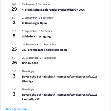
29. August
-
6. September
AUG.
29
4. Fränkisches Seniorenderby Bischofsgrün 2026
2. September
-
6. September
SEP.
2
8. Bamberger Open
5. September
-
6. September
SEP.
5
Schiedsrichtertagung
25. September
-
27. September
SEP.
25
23. Forchheimer Sparkassen-Open
26. September
-
27. September
SEP.
26
DSSAM 2026
Ganztägig
OKT.
3
Bayerische Schnellschach-Mannschaftsmeisterschaft 2026 –
Oberliga
Ganztägig
OKT.
3
Bayerische Schnellschach-Mannschaftsmeisterschaft 2026 –
Landesliga Süd
Kalender anzeigen