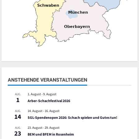
ANSTEHENDE VERANSTALTUNGEN
1. August
-
9. August
AUG.
1
Arber-Schachfestival 2026
14. August
-
16. August
AUG.
14
SGL-Spendenopen 2026: Schach spielen und Gutes tun!
23. August
-
29. August
AUG.
23
BEM und BFEM in Rosenheim