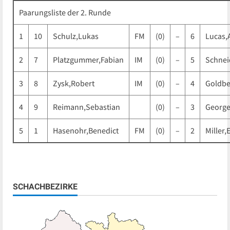
Paarungsliste der 2. Runde
1
10
Schulz,Lukas
FM
(0)
–
6
Lucas,
2
7
Platzgummer,Fabian
IM
(0)
–
5
Schnei
3
8
Zysk,Robert
IM
(0)
–
4
Goldbe
4
9
Reimann,Sebastian
(0)
–
3
George
5
1
Hasenohr,Benedict
FM
(0)
–
2
Miller
SCHACHBEZIRKE