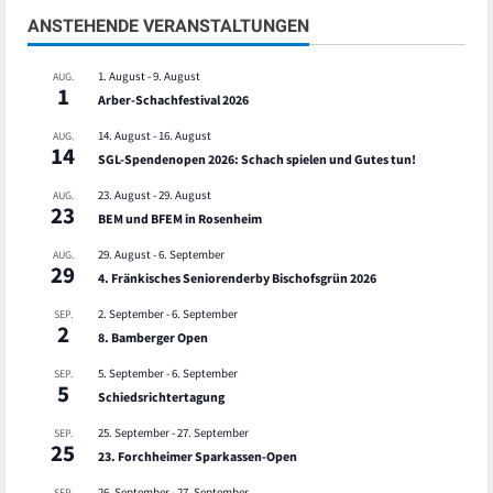
ANSTEHENDE VERANSTALTUNGEN
1. August
-
9. August
AUG.
1
Arber-Schachfestival 2026
14. August
-
16. August
AUG.
14
SGL-Spendenopen 2026: Schach spielen und Gutes tun!
23. August
-
29. August
AUG.
23
BEM und BFEM in Rosenheim
29. August
-
6. September
AUG.
29
4. Fränkisches Seniorenderby Bischofsgrün 2026
2. September
-
6. September
SEP.
2
8. Bamberger Open
5. September
-
6. September
SEP.
5
Schiedsrichtertagung
25. September
-
27. September
SEP.
25
23. Forchheimer Sparkassen-Open
26. September
-
27. September
SEP.