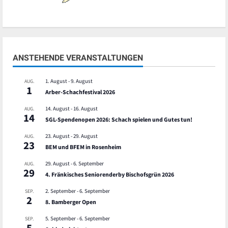
ANSTEHENDE VERANSTALTUNGEN
1. August
-
9. August
AUG.
1
Arber-Schachfestival 2026
14. August
-
16. August
AUG.
14
SGL-Spendenopen 2026: Schach spielen und Gutes tun!
23. August
-
29. August
AUG.
23
BEM und BFEM in Rosenheim
29. August
-
6. September
AUG.
29
4. Fränkisches Seniorenderby Bischofsgrün 2026
2. September
-
6. September
SEP.
2
8. Bamberger Open
5. September
-
6. September
SEP.
5