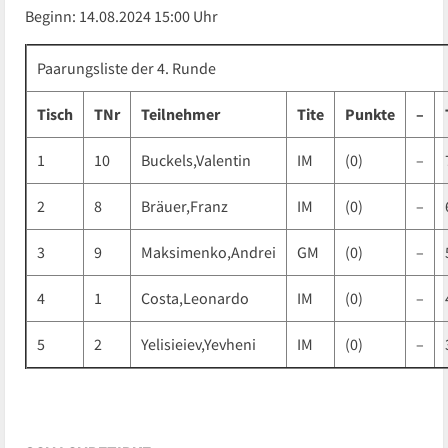
Beginn: 14.08.2024 15:00 Uhr
Paarungsliste der 4. Runde
Tisch
TNr
Teilnehmer
Tite
Punkte
–
1
10
Buckels,Valentin
IM
(0)
–
2
8
Bräuer,Franz
IM
(0)
–
3
9
Maksimenko,Andrei
GM
(0)
–
4
1
Costa,Leonardo
IM
(0)
–
5
2
Yelisieiev,Yevheni
IM
(0)
–