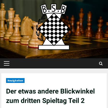
Skip
to
content
Primary
Menu
Neuigkeiten
Der etwas andere Blickwinkel
zum dritten Spieltag Teil 2