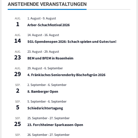
ANSTEHENDE VERANSTALTUNGEN
1. August
-
9. August
AUG.
1
Arber-Schachfestival 2026
14. August
-
16. August
AUG.
14
SGL-Spendenopen 2026: Schach spielen und Gutes tun!
23. August
-
29. August
AUG.
23
BEM und BFEM in Rosenheim
29. August
-
6. September
AUG.
29
4. Fränkisches Seniorenderby Bischofsgrün 2026
2. September
-
6. September
SEP.
2
8. Bamberger Open
5. September
-
6. September
SEP.
5
Schiedsrichtertagung
25. September
-
27. September
SEP.
25
23. Forchheimer Sparkassen-Open
26. September
-
27. September
SEP.