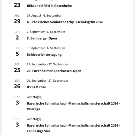
23
BEM und BFEM in Rosenheim
29. August
-
6. September
AUG.
29
4. Fränkisches Seniorenderby Bischofsgrün 2026
2. September
-
6. September
SEP.
2
8. Bamberger Open
5. September
-
6. September
SEP.
5
Schiedsrichtertagung
25. September
-
27. September
SEP.
25
23. Forchheimer Sparkassen-Open
26. September
-
27. September
SEP.
26
DSSAM 2026
Ganztägig
OKT.
3
Bayerische Schnellschach-Mannschaftsmeisterschaft 2026 –
Oberliga
Ganztägig
OKT.
3
Bayerische Schnellschach-Mannschaftsmeisterschaft 2026 –
Landesliga Süd