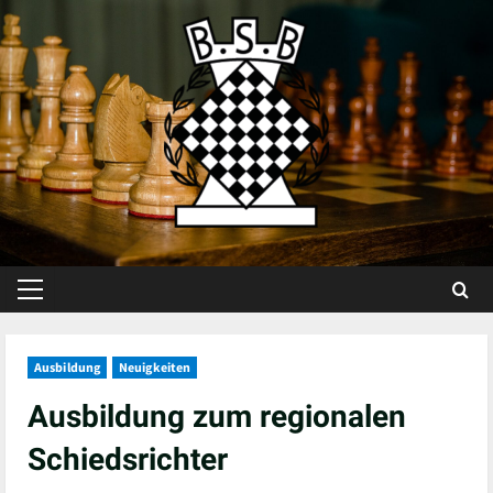
Skip
to
content
Primary
Menu
Ausbildung
Neuigkeiten
Ausbildung zum regionalen
Schiedsrichter