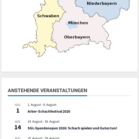
ANSTEHENDE VERANSTALTUNGEN
1. August
-
9. August
AUG.
1
Arber-Schachfestival 2026
14. August
-
16. August
AUG.
14
SGL-Spendenopen 2026: Schach spielen und Gutes tun!
23. August
-
29. August
AUG.