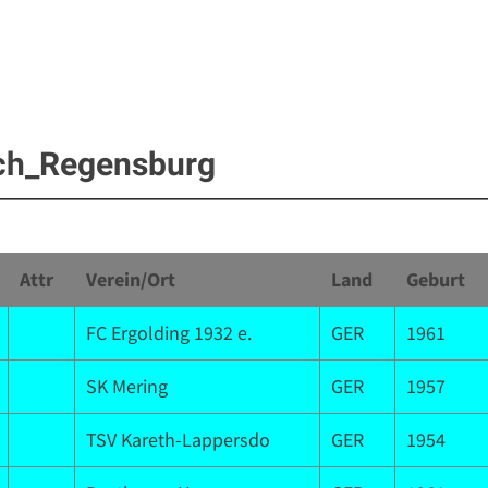
ch_Regensburg
Attr
Verein/Ort
Land
Geburt
FC Ergolding 1932 e.
GER
1961
SK Mering
GER
1957
TSV Kareth-Lappersdo
GER
1954