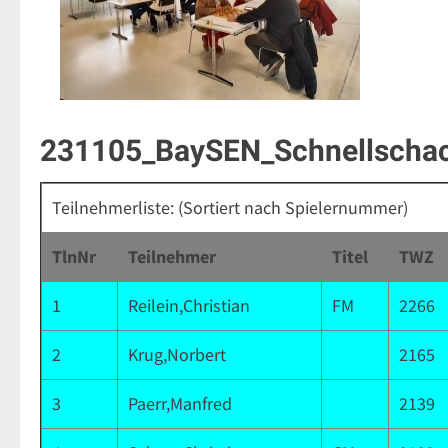
231105_BaySEN_Schnellscha
Teilnehmerliste: (Sortiert nach Spielernummer)
TlnNr
Teilnehmer
Titel
TWZ
1
Reilein,Christian
FM
2266
2
Krug,Norbert
2165
3
Paerr,Manfred
2139