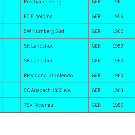
Postbauer-Heng
GER
1961
FC Ergolding
GER
1959
SW Nürnberg Süd
GER
1962
SK Landshut
GER
1959
SK Landshut
GER
1960
RMV Conc. Strullendo
GER
1960
SC Ansbach 1855 e.V.
GER
1963
TSV Nittenau
GER
1955