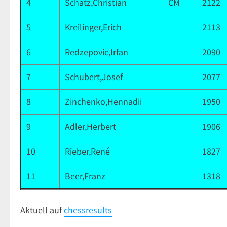
4
Schatz,Christian
CM
2122
5
Kreilinger,Erich
2113
6
Redzepovic,Irfan
2090
7
Schubert,Josef
2077
8
Zinchenko,Hennadii
1950
9
Adler,Herbert
1906
10
Rieber,René
1827
11
Beer,Franz
1318
Aktuell auf
chessresults