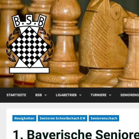
Skip
to
content
STARTSEITE
BSB
LIGABETRIEB
TURNIERE
SENIOREN
Neuigkeiten
Senioren Schnellschach EM
Seniorenschach
1. Bayerische Senior