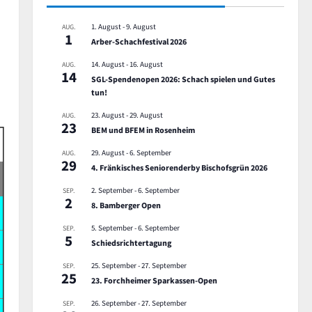
1. August
-
9. August
AUG.
1
Arber-Schachfestival 2026
14. August
-
16. August
AUG.
14
SGL-Spendenopen 2026: Schach spielen und Gutes
tun!
23. August
-
29. August
AUG.
23
BEM und BFEM in Rosenheim
29. August
-
6. September
AUG.
29
4. Fränkisches Seniorenderby Bischofsgrün 2026
2. September
-
6. September
SEP.
2
8. Bamberger Open
5. September
-
6. September
SEP.
5
Schiedsrichtertagung
25. September
-
27. September
SEP.
25
23. Forchheimer Sparkassen-Open
26. September
-
27. September
SEP.