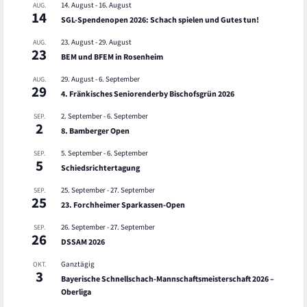
14. August
-
16. August
AUG.
14
SGL-Spendenopen 2026: Schach spielen und Gutes tun!
23. August
-
29. August
AUG.
23
BEM und BFEM in Rosenheim
29. August
-
6. September
AUG.
29
4. Fränkisches Seniorenderby Bischofsgrün 2026
2. September
-
6. September
SEP.
2
8. Bamberger Open
5. September
-
6. September
SEP.
5
Schiedsrichtertagung
25. September
-
27. September
SEP.
25
23. Forchheimer Sparkassen-Open
26. September
-
27. September
SEP.
26
DSSAM 2026
Ganztägig
OKT.
3
Bayerische Schnellschach-Mannschaftsmeisterschaft 2026 –
Oberliga