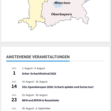
ANSTEHENDE VERANSTALTUNGEN
1. August
-
9. August
AUG.
1
Arber-Schachfestival 2026
14. August
-
16. August
AUG.
14
SGL-Spendenopen 2026: Schach spielen und Gutes tun!
23. August
-
29. August
AUG.
23
BEM und BFEM in Rosenheim
29. August
-
6. September
AUG.