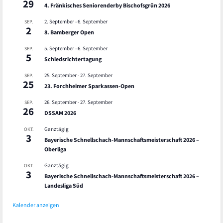
29
4. Fränkisches Seniorenderby Bischofsgrün 2026
2. September
-
6. September
SEP.
2
8. Bamberger Open
5. September
-
6. September
SEP.
5
Schiedsrichtertagung
25. September
-
27. September
SEP.
25
23. Forchheimer Sparkassen-Open
26. September
-
27. September
SEP.
26
DSSAM 2026
Ganztägig
OKT.
3
Bayerische Schnellschach-Mannschaftsmeisterschaft 2026 –
Oberliga
Ganztägig
OKT.
3
Bayerische Schnellschach-Mannschaftsmeisterschaft 2026 –
Landesliga Süd
Kalender anzeigen