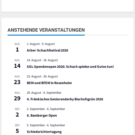
ANSTEHENDE VERANSTALTUNGEN
1. August
-
9. August
AUG.
1
Arber-Schachfestival 2026
14. August
-
16. August
AUG.
14
SGL-Spendenopen 2026: Schach spielen und Gutes tun!
23. August
-
29. August
AUG.
23
BEM und BFEM in Rosenheim
29. August
-
6. September
AUG.
29
4. Fränkisches Seniorenderby Bischofsgrün 2026
2. September
-
6. September
SEP.
2
8. Bamberger Open
5. September
-
6. September
SEP.
5
Schiedsrichtertagung