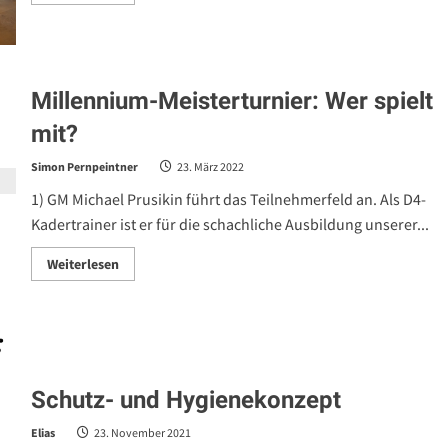
more
about
Millennium-
Meisterturnier:
Wie
läuft
das
Millennium-Meisterturnier: Wer spielt
Turnier
ab?
mit?
Simon Pernpeintner
23. März 2022
1) GM Michael Prusikin führt das Teilnehmerfeld an. Als D4-
Kadertrainer ist er für die schachliche Ausbildung unserer...
Read
Weiterlesen
more
about
Millennium-
Meisterturnier:
Wer
spielt
mit?
Schutz- und Hygienekonzept
Elias
23. November 2021