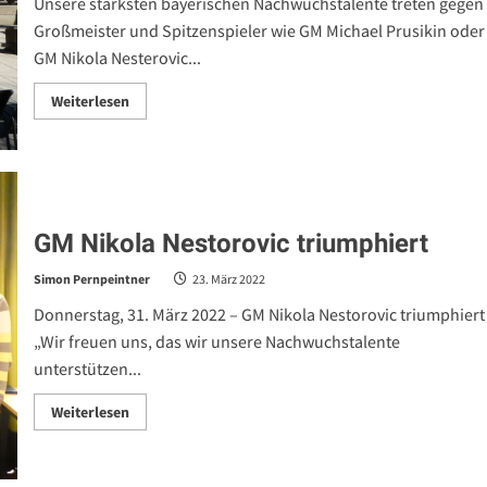
Unsere stärksten bayerischen Nachwuchstalente treten gegen
Großmeister und Spitzenspieler wie GM Michael Prusikin oder
GM Nikola Nesterovic...
Read
Weiterlesen
more
about
Millennium-
Meisterturnier
in
Rosenheim
GM Nikola Nestorovic triumphiert
Simon Pernpeintner
23. März 2022
Donnerstag, 31. März 2022 – GM Nikola Nestorovic triumphiert
„Wir freuen uns, das wir unsere Nachwuchstalente
unterstützen...
Read
Weiterlesen
more
about
GM
Nikola
Nestorovic