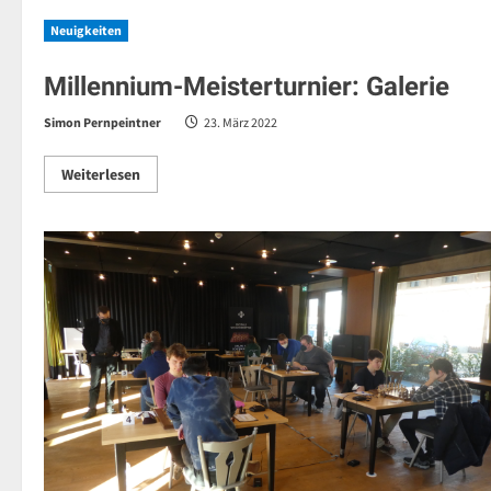
Neuigkeiten
Millennium-Meisterturnier: Galerie
Simon Pernpeintner
23. März 2022
Read
Weiterlesen
more
about
Millennium-
Meisterturnier:
Galerie