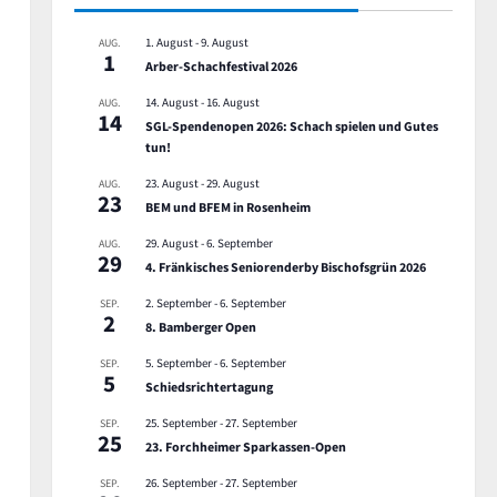
1. August
-
9. August
AUG.
1
Arber-Schachfestival 2026
,
14. August
-
16. August
AUG.
14
SGL-Spendenopen 2026: Schach spielen und Gutes
tun!
23. August
-
29. August
AUG.
23
BEM und BFEM in Rosenheim
29. August
-
6. September
AUG.
29
,
4. Fränkisches Seniorenderby Bischofsgrün 2026
2. September
-
6. September
SEP.
2
8. Bamberger Open
5. September
-
6. September
SEP.
5
Schiedsrichtertagung
25. September
-
27. September
SEP.
25
23. Forchheimer Sparkassen-Open
,
26. September
-
27. September
SEP.