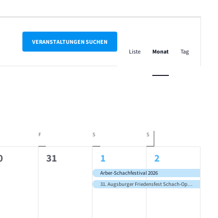
Veranstalt
Ansichten-
VERANSTALTUNGEN SUCHEN
Liste
Monat
Tag
Navigation
NERSTAG
F
FREITAG
S
SAMSTAG
S
SONNTAG
0
2
2
0
31
1
2
gen,
eranstaltungen,
Veranstaltungen,
Veranstaltungen,
Veranstaltung
Arber-Schachfestival 2026
31. Augsburger Friedensfest Schach-Open