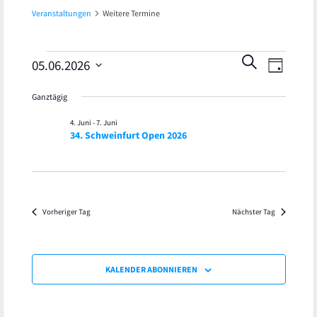
Veranstaltungen
Weitere Termine
Veran
Veranstaltungen
Veranst
SUCHE
05.06.2026
TAG
Ansic
Datum
für
Suche
Ganztägig
wählen.
Navig
5.
und
4. Juni
-
7. Juni
34. Schweinfurt Open 2026
Juni
Ansicht
2026
Navigat
Vorheriger Tag
Nächster Tag
KALENDER ABONNIEREN