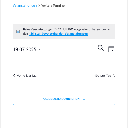
Veranstaltungen
Weitere Termine
Veranstaltungen
Keine Veranstaltungen für 19. Juli 2025 vorgesehen. Hier geht es zu
Hinweis
den
nächsten bevorstehenden Veranstaltungen
.
für
Veran
Veranst
SUCHE
19.
19.07.2025
TAG
Ansic
Datum
Suche
Juli
wählen.
Navig
und
2025
Vorheriger Tag
Nächster Tag
Ansicht
Navigat
KALENDER ABONNIEREN