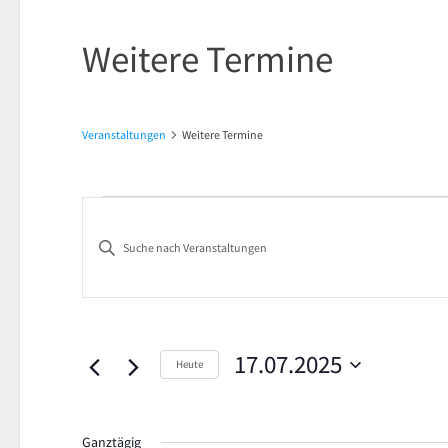
Weitere Termine
Veranstaltungen
Weitere Termine
Veranstaltungen
Veranstaltungen
Bitte
für
Suche
Schlüsselwort
17.
und
eingeben.
Suche
Juli
Ansichten,
nach
17.07.2025
Heute
2025
Navigation
Veranstaltungen
Datum
Schlüsselwort.
wählen.
Ganztägig