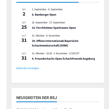
2. September
-
6. September
SEP.
2
8. Bamberger Open
25. September
-
27. September
SEP.
25
23. Forchheimer Sparkassen-Open
31. Oktober
-
8. November
OKT.
31
29. Offene Internationale Bayerische
Schachmeisterschaft (OIBM)
31. Oktober - 10:30
-
3. November - 17:00
CET
OKT.
31
4. Freundschachs-Open Schachfreunde Augsburg
Kalender anzeigen
NEUIGKEITEN DER BSJ