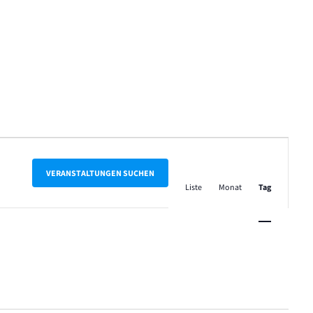
Veranstalt
Ansichten-
VERANSTALTUNGEN SUCHEN
Liste
Monat
Tag
Navigation