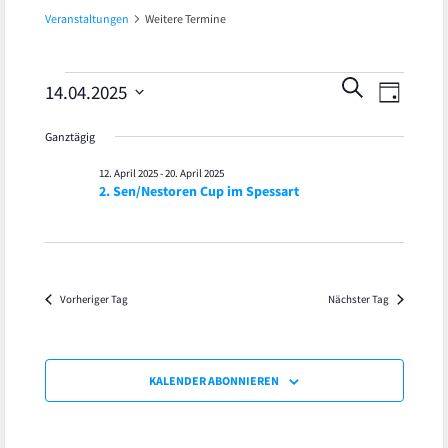
Veranstaltungen
Weitere Termine
Veran
Veranstaltungen
Veranst
SUCHE
14.04.2025
TAG
Ansic
Datum
für
Suche
Ganztägig
wählen.
Navig
14.
und
12. April 2025
-
20. April 2025
2. Sen/Nestoren Cup im Spessart
April
Ansicht
2025
Navigat
Vorheriger Tag
Nächster Tag
KALENDER ABONNIEREN