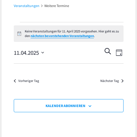
Veranstaltungen
Weitere Termine
Veranstaltungen
Keine Veranstaltungen für 11. April 2025 vorgesehen. Hier geht es zu
Hinweis
den
nächsten bevorstehenden Veranstaltungen
.
für
Veran
Veranst
SUCHE
11.
11.04.2025
TAG
Ansic
Datum
Suche
April
wählen.
Navig
und
2025
Vorheriger Tag
Nächster Tag
Ansicht
Navigat
KALENDER ABONNIEREN