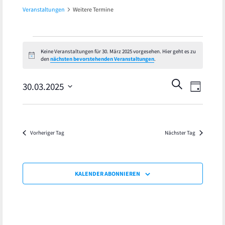
Veranstaltungen
Weitere Termine
Veranstaltungen
Keine Veranstaltungen für 30. März 2025 vorgesehen. Hier geht es zu
Hinweis
den
nächsten bevorstehenden Veranstaltungen
.
für
Veran
Veranst
SUCHE
30.
30.03.2025
TAG
Ansic
Datum
Suche
März
wählen.
Navig
und
2025
Vorheriger Tag
Nächster Tag
Ansicht
Navigat
KALENDER ABONNIEREN