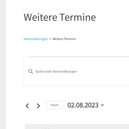
Weitere Termine
Veranstaltungen
Weitere Termine
Veranstaltungen
Veranstaltungen
Bitte
für
Suche
Schlüsselwort
2.
und
eingeben.
Suche
August
Ansichten,
nach
02.08.2023
Heute
2023
Navigation
Veranstaltungen
Datum
Schlüsselwort.
wählen.