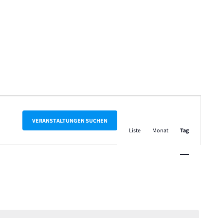
Veranstalt
Ansichten-
VERANSTALTUNGEN SUCHEN
Liste
Monat
Tag
Navigation