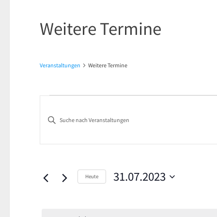
Weitere Termine
Veranstaltungen
Weitere Termine
Veranstaltungen
Veranstaltungen
Bitte
für
Suche
Schlüsselwort
31.
und
eingeben.
Suche
Juli
Ansichten,
nach
31.07.2023
Heute
2023
Navigation
Veranstaltungen
Datum
Schlüsselwort.
wählen.