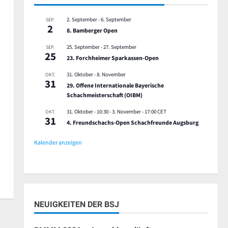
2. September
-
6. September
SEP.
2
8. Bamberger Open
25. September
-
27. September
SEP.
25
23. Forchheimer Sparkassen-Open
31. Oktober
-
8. November
OKT.
31
29. Offene Internationale Bayerische
Schachmeisterschaft (OIBM)
31. Oktober - 10:30
-
3. November - 17:00
CET
OKT.
31
4. Freundschachs-Open Schachfreunde Augsburg
Kalender anzeigen
NEUIGKEITEN DER BSJ