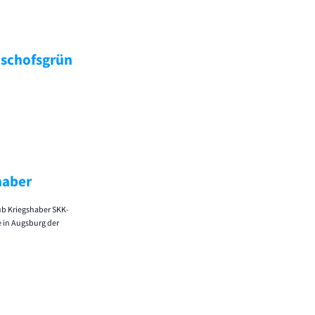
ischofsgrün
haber
ub Kriegshaber SKK-
 in Augsburg der