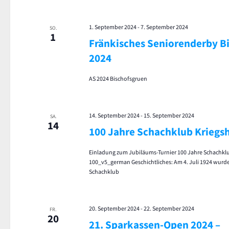
1. September 2024
-
7. September 2024
SO.
1
Fränkisches Seniorenderby B
2024
AS 2024 Bischofsgruen
14. September 2024
-
15. September 2024
SA.
14
100 Jahre Schachklub Kriegs
Einladung zum Jubiläums-Turnier 100 Jahre Schachkl
100_v5_german Geschichtliches: Am 4. Juli 1924 wurde
Schachklub
20. September 2024
-
22. September 2024
FR.
20
21. Sparkassen-Open 2024 –