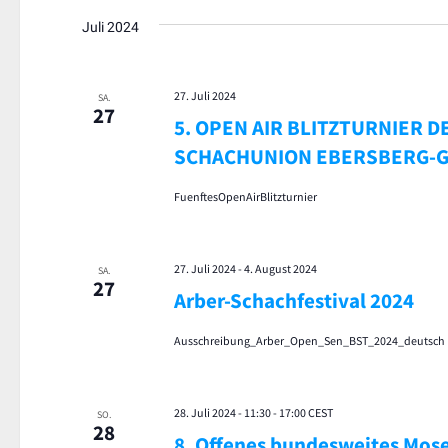
Juli 2024
27. Juli 2024
SA.
27
5. OPEN AIR BLITZTURNIER D
SCHACHUNION EBERSBERG-GR
FuenftesOpenAirBlitzturnier
27. Juli 2024
-
4. August 2024
SA.
27
Arber-Schachfestival 2024
Ausschreibung_Arber_Open_Sen_BST_2024_deutsch
28. Juli 2024 - 11:30
-
17:00
CEST
SO.
28
8. Offenes bundesweites Mose