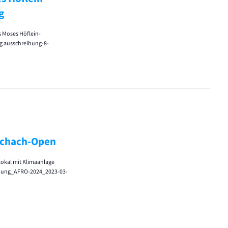
g
s Moses Höflein-
ng ausschreibung-8-
 Schach-Open
lokal mit Klimaanlage
ladung_AFRO-2024_2023-03-