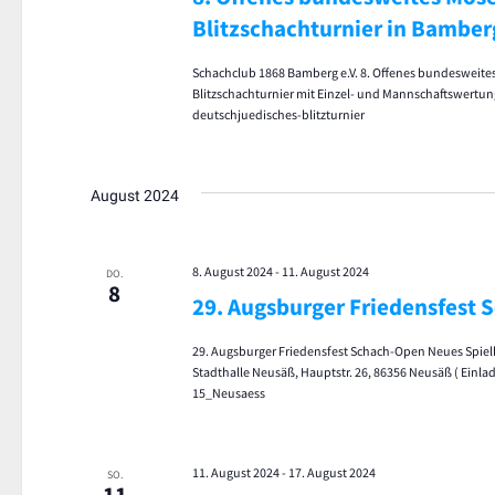
Blitzschachturnier in Bamber
Schachclub 1868 Bamberg e.V. 8. Offenes bundesweite
Blitzschachturnier mit Einzel- und Mannschaftswertu
deutschjuedisches-blitzturnier
August 2024
8. August 2024
-
11. August 2024
DO.
8
29. Augsburger Friedensfest
29. Augsburger Friedensfest Schach-Open Neues Spiel
Stadthalle Neusäß, Hauptstr. 26, 86356 Neusäß ( Ein
15_Neusaess
11. August 2024
-
17. August 2024
SO.
11