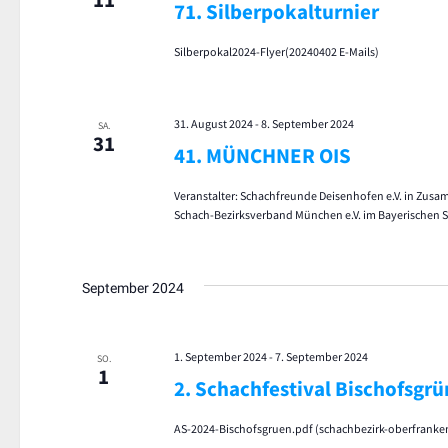
71. Silberpokalturnier
Silberpokal2024-Flyer(20240402 E-Mails)
31. August 2024
-
8. September 2024
SA.
31
41. MÜNCHNER OIS
Veranstalter: Schachfreunde Deisenhofen e.V. in Zus
Schach-Bezirksverband München e.V. im Bayerischen
September 2024
1. September 2024
-
7. September 2024
SO.
1
2. Schachfestival Bischofsgrü
AS-2024-Bischofsgruen.pdf (schachbezirk-oberfranke