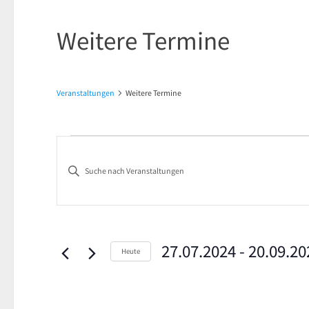
Weitere Termine
Veranstaltungen
Weitere Termine
Veranstaltungen
Veranstaltungen
Bitte
Suche
Schlüsselwort
und
eingeben.
Suche
Ansichten,
nach
27.07.2024
 - 
20.09.20
Heute
Navigation
Veranstaltungen
Datum
Schlüsselwort.
wählen.