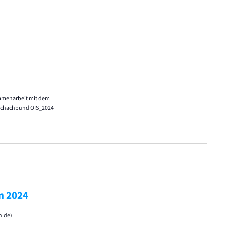
ammenarbeit mit dem
 Schachbund OIS_2024
n 2024
n.de)